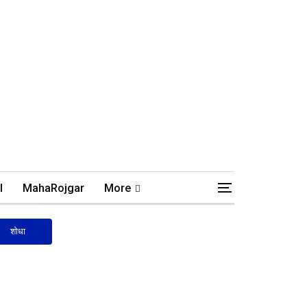
l
MahaRojgar
More