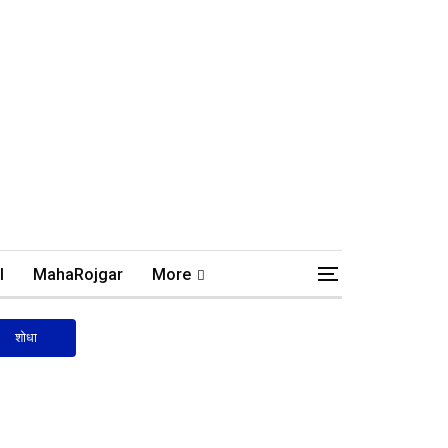
l
MahaRojgar
More