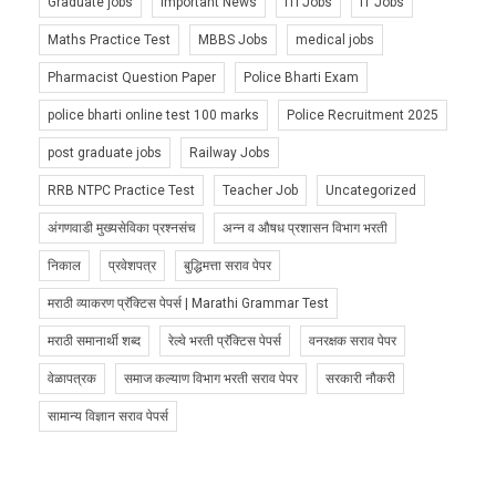
Graduate jobs
Important News
ITI Jobs
IT Jobs
Maths Practice Test
MBBS Jobs
medical jobs
Pharmacist Question Paper
Police Bharti Exam
police bharti online test 100 marks
Police Recruitment 2025
post graduate jobs
Railway Jobs
RRB NTPC Practice Test
Teacher Job
Uncategorized
अंगणवाडी मुख्यसेविका प्रश्नसंच
अन्न व औषध प्रशासन विभाग भरती
निकाल
प्रवेशपत्र
बुद्धिमत्ता सराव पेपर
मराठी व्याकरण प्रॅक्टिस पेपर्स | Marathi Grammar Test
मराठी समानार्थी शब्द
रेल्वे भरती प्रॅक्टिस पेपर्स
वनरक्षक सराव पेपर
वेळापत्रक
समाज कल्याण विभाग भरती सराव पेपर
सरकारी नौकरी
सामान्य विज्ञान सराव पेपर्स