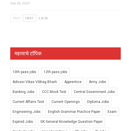
Sep 18, 2025
PREV
NEXT
1 of 26
महत्वाचे टॉपिक
10th pass jobs
12th pass jobs
Adivasi Vikas Vibhag Bharti
Apprentice
Army Jobs
Banking Jobs
CCC Mock Test
Central Government Jobs
Current Affairs Test
Current Openings
Diploma Jobs
Engineering Jobs
English Grammar Practice Paper
Exam
Expired Jobs
GK General Knowledge Question Paper