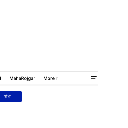
l
MahaRojgar
More