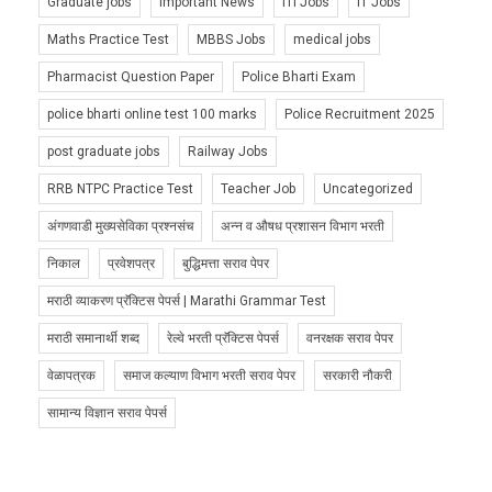
Graduate jobs
Important News
ITI Jobs
IT Jobs
Maths Practice Test
MBBS Jobs
medical jobs
Pharmacist Question Paper
Police Bharti Exam
police bharti online test 100 marks
Police Recruitment 2025
post graduate jobs
Railway Jobs
RRB NTPC Practice Test
Teacher Job
Uncategorized
अंगणवाडी मुख्यसेविका प्रश्नसंच
अन्न व औषध प्रशासन विभाग भरती
निकाल
प्रवेशपत्र
बुद्धिमत्ता सराव पेपर
मराठी व्याकरण प्रॅक्टिस पेपर्स | Marathi Grammar Test
मराठी समानार्थी शब्द
रेल्वे भरती प्रॅक्टिस पेपर्स
वनरक्षक सराव पेपर
वेळापत्रक
समाज कल्याण विभाग भरती सराव पेपर
सरकारी नौकरी
सामान्य विज्ञान सराव पेपर्स