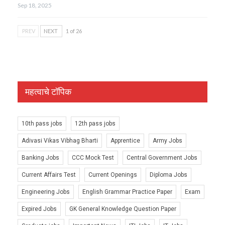
Sep 18, 2025
PREV
NEXT
1 of 26
महत्वाचे टॉपिक
10th pass jobs
12th pass jobs
Adivasi Vikas Vibhag Bharti
Apprentice
Army Jobs
Banking Jobs
CCC Mock Test
Central Government Jobs
Current Affairs Test
Current Openings
Diploma Jobs
Engineering Jobs
English Grammar Practice Paper
Exam
Expired Jobs
GK General Knowledge Question Paper