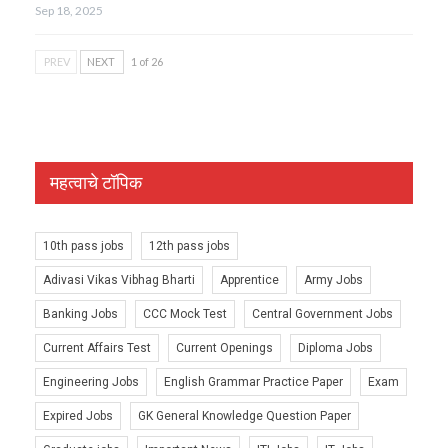
Sep 18, 2025
PREV
NEXT
1 of 26
महत्वाचे टॉपिक
10th pass jobs
12th pass jobs
Adivasi Vikas Vibhag Bharti
Apprentice
Army Jobs
Banking Jobs
CCC Mock Test
Central Government Jobs
Current Affairs Test
Current Openings
Diploma Jobs
Engineering Jobs
English Grammar Practice Paper
Exam
Expired Jobs
GK General Knowledge Question Paper