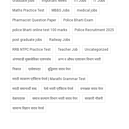
Graduate jobs
Important News
ITI Jobs
IT Jobs
Maths Practice Test
MBBS Jobs
medical jobs
Pharmacist Question Paper
Police Bharti Exam
police bharti online test 100 marks
Police Recruitment 2025
post graduate jobs
Railway Jobs
RRB NTPC Practice Test
Teacher Job
Uncategorized
अंगणवाडी मुख्यसेविका प्रश्नसंच
अन्न व औषध प्रशासन विभाग भरती
निकाल
प्रवेशपत्र
बुद्धिमत्ता सराव पेपर
मराठी व्याकरण प्रॅक्टिस पेपर्स | Marathi Grammar Test
मराठी समानार्थी शब्द
रेल्वे भरती प्रॅक्टिस पेपर्स
वनरक्षक सराव पेपर
वेळापत्रक
समाज कल्याण विभाग भरती सराव पेपर
सरकारी नौकरी
सामान्य विज्ञान सराव पेपर्स