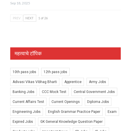
Sep 18, 2025
PREV
NEXT
1 of 26
महत्वाचे टॉपिक
10th pass jobs
12th pass jobs
Adivasi Vikas Vibhag Bharti
Apprentice
Army Jobs
Banking Jobs
CCC Mock Test
Central Government Jobs
Current Affairs Test
Current Openings
Diploma Jobs
Engineering Jobs
English Grammar Practice Paper
Exam
Expired Jobs
GK General Knowledge Question Paper