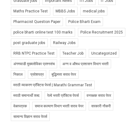
Graduate jobs
Important News
ITI Jobs
IT Jobs
Maths Practice Test
MBBS Jobs
medical jobs
Pharmacist Question Paper
Police Bharti Exam
police bharti online test 100 marks
Police Recruitment 2025
post graduate jobs
Railway Jobs
RRB NTPC Practice Test
Teacher Job
Uncategorized
अंगणवाडी मुख्यसेविका प्रश्नसंच
अन्न व औषध प्रशासन विभाग भरती
निकाल
प्रवेशपत्र
बुद्धिमत्ता सराव पेपर
मराठी व्याकरण प्रॅक्टिस पेपर्स | Marathi Grammar Test
मराठी समानार्थी शब्द
रेल्वे भरती प्रॅक्टिस पेपर्स
वनरक्षक सराव पेपर
वेळापत्रक
समाज कल्याण विभाग भरती सराव पेपर
सरकारी नौकरी
सामान्य विज्ञान सराव पेपर्स