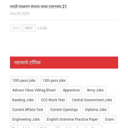
मराठी व्याकरण संभाव्य सराव प्रश्नसंच 21
Sep 18, 2025
PREV
NEXT
1 of 26
महत्वाचे टॉपिक
10th pass jobs
12th pass jobs
Adivasi Vikas Vibhag Bharti
Apprentice
Army Jobs
Banking Jobs
CCC Mock Test
Central Government Jobs
Current Affairs Test
Current Openings
Diploma Jobs
Engineering Jobs
English Grammar Practice Paper
Exam