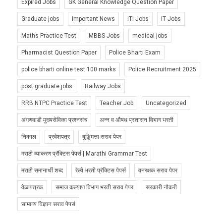
Expired Jobs
GK General Knowledge Question Paper
Graduate jobs
Important News
ITI Jobs
IT Jobs
Maths Practice Test
MBBS Jobs
medical jobs
Pharmacist Question Paper
Police Bharti Exam
police bharti online test 100 marks
Police Recruitment 2025
post graduate jobs
Railway Jobs
RRB NTPC Practice Test
Teacher Job
Uncategorized
अंगणवाडी मुख्यसेविका प्रश्नसंच
अन्न व औषध प्रशासन विभाग भरती
निकाल
प्रवेशपत्र
बुद्धिमत्ता सराव पेपर
मराठी व्याकरण प्रॅक्टिस पेपर्स | Marathi Grammar Test
मराठी समानार्थी शब्द
रेल्वे भरती प्रॅक्टिस पेपर्स
वनरक्षक सराव पेपर
वेळापत्रक
समाज कल्याण विभाग भरती सराव पेपर
सरकारी नौकरी
सामान्य विज्ञान सराव पेपर्स