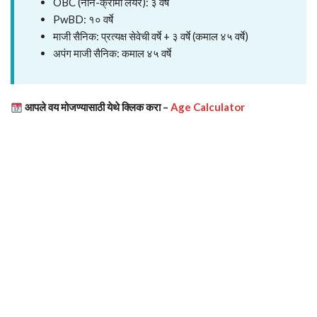
OBC (नॉन-क्रीमी लेयर): ३ वर्षे
PwBD: १० वर्षे
माजी सैनिक: प्रत्यक्ष सेवेची वर्षे + ३ वर्षे (कमाल ४५ वर्षे)
अपंग माजी सैनिक: कमाल ४५ वर्षे
आपले वय मोजण्यासाठी येथे क्लिक करा –
Age Calculator