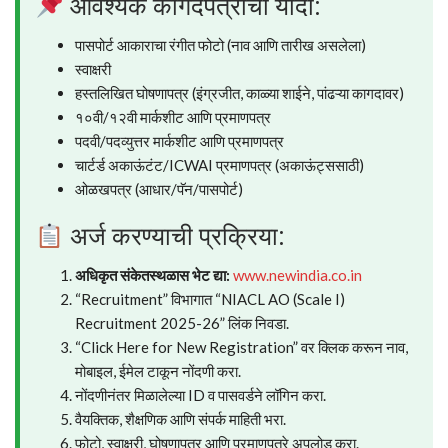
आवश्यक कागदपत्रांची यादी:
पासपोर्ट आकाराचा रंगीत फोटो (नाव आणि तारीख असलेला)
स्वाक्षरी
हस्तलिखित घोषणापत्र (इंग्रजीत, काळ्या शाईने, पांढऱ्या कागदावर)
१०वी/१२वी मार्कशीट आणि प्रमाणपत्र
पदवी/पदव्युत्तर मार्कशीट आणि प्रमाणपत्र
चार्टर्ड अकाऊंटंट/ICWAI प्रमाणपत्र (अकाऊंट्ससाठी)
ओळखपत्र (आधार/पॅन/पासपोर्ट)
अर्ज करण्याची प्रक्रिया:
अधिकृत संकेतस्थळास भेट द्या:
www.newindia.co.in
“Recruitment” विभागात “NIACL AO (Scale I)
Recruitment 2025-26” लिंक निवडा.
“Click Here for New Registration” वर क्लिक करून नाव,
मोबाइल, ईमेल टाकून नोंदणी करा.
नोंदणीनंतर मिळालेल्या ID व पासवर्डने लॉगिन करा.
वैयक्तिक, शैक्षणिक आणि संपर्क माहिती भरा.
फोटो, स्वाक्षरी, घोषणापत्र आणि प्रमाणपत्रे अपलोड करा.