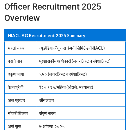
Officer Recruitment 2025
Overview
NIACL AO Recruitment 2025 Summary
भरती संस्था
न्यू इंडिया अ‍ॅशुरन्स कंपनी लिमिटेड (NIACL)
पदाचे नाव
प्रशासकीय अधिकारी (जनरलिस्ट व स्पेशालिस्ट)
एकूण जागा
५५० (जनरलिस्ट व स्पेशालिस्ट)
वेतनश्रेणी
₹८०,९२५/महिना (अंदाजे, भत्त्यासह)
अर्ज प्रकार
ऑनलाइन
नोकरी ठिकाण
संपूर्ण भारत
अर्ज सुरू
७ ऑगस्ट २०२५