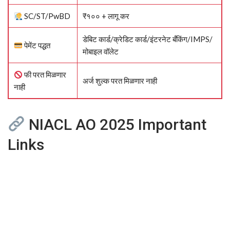
SC/ST/PwBD
₹१०० + लागू कर
डेबिट कार्ड/क्रेडिट कार्ड/इंटरनेट बँकिंग/IMPS/
पेमेंट पद्धत
मोबाइल वॉलेट
फी परत मिळणार
अर्ज शुल्क परत मिळणार नाही
नाही
NIACL AO 2025 Important
Links