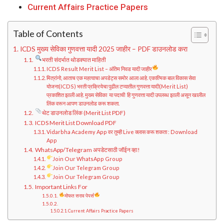
Current Affairs Practice Papers
Table of Contents
ICDS मुख्य सेविका गुणवत्ता यादी 2025 जाहीर – PDF डाउनलोड करा
भरती संदर्भात थोडक्यात माहिती
ICDS Result Merit List – अंतिम निवड यादी जाहीर
मित्रांनो, आताच एक महत्वाचा अपडेट्स समोर आला आहे. एकात्मिक बाल विकास सेवा
योजना(ICDS) भरती प्रक्रियेचा पुढील टप्यातील गुणवत्ता यादी(Merit List)
प्रकाशित झाली आहे. मुख्य सेविका या पदाची हि गुणवत्ता यादी उपलब्ध झाली असून खालील
लिंक वरून आपण डाउनलोड करू शकता.
थेट डाउनलोड लिंक (Merit List PDF)
ICDS Merit List Download PDF
Vidarbha Academy App वर तुम्ही Live क्लास करू शकता : Download
App
WhatsApp/Telegram अपडेटसाठी जॉईन व्हा!
Join Our WhatsApp Group
Join Our Telegram Group
Join Our Telegram Group
Important Links For
मोफत सराव पेपर्स
Current Affairs Practice Papers