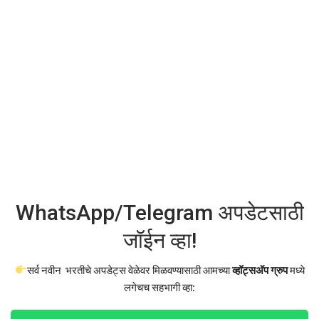
WhatsApp/Telegram अपडेटसाठी
जॉईन व्हा!
सर्व नवीन भरतीचे अपडेट्स वेळेवर मिळवण्यासाठी आमच्या
व्हॉट्सअ‍ॅप ग्रुप
मध्ये
लगेचच सहभागी व्हा: