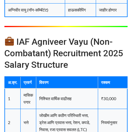
अग्निवीर वायु (नॉन-कॉम्बॅटंट)
हाऊसकीपिंग
जाहीर होणार
IAF Agniveer Vayu (Non-
Combatant) Recruitment 2025
Salary Structure
अ.क्र.
प्रवर्ग
विवरण
रक्कम
मासिक
1
निश्चित वार्षिक वाढीसह
₹30,000
पगार
जोखीम आणि कठीण परिस्थिती भत्ता,
2
भत्ते
ड्रेस आणि प्रवास भत्ता, रेशन, कपडे,
नियमांनुसार
निवास, रजा प्रवास सवलत (LTC)