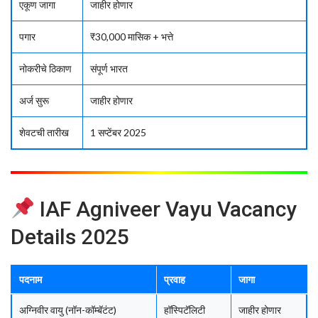
एकूण जागा
जाहीर होणार
पगार
₹30,000 मासिक + भत्ते
नोकरीचे ठिकाण
संपूर्ण भारत
अर्ज सुरू
जाहीर होणार
शेवटची तारीख
1 सप्टेंबर 2025
IAF Agniveer Vayu Vacancy
Details 2025
पदनाम
प्रवाह
जागा
अग्निवीर वायु (नॉन-कॉम्बॅटंट)
हॉस्पिटॅलिटी
जाहीर होणार