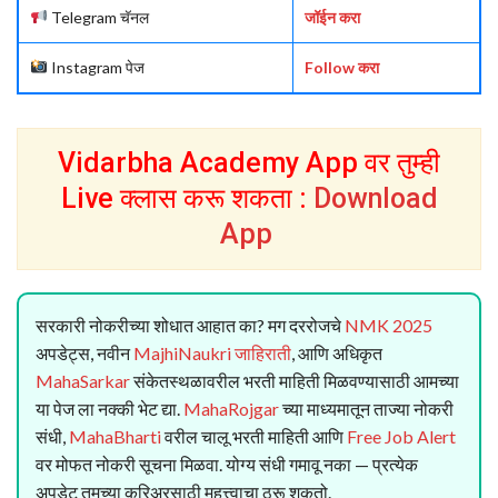
Telegram चॅनल
जॉईन करा
Instagram पेज
Follow करा
Vidarbha Academy App वर तुम्ही
Live क्लास करू शकता :
Download
App
सरकारी नोकरीच्या शोधात आहात का? मग दररोजचे
NMK 2025
अपडेट्स, नवीन
MajhiNaukri जाहिराती
, आणि अधिकृत
MahaSarkar
संकेतस्थळावरील भरती माहिती मिळवण्यासाठी आमच्या
या पेज ला नक्की भेट द्या.
MahaRojgar
च्या माध्यमातून ताज्या नोकरी
संधी,
MahaBharti
वरील चालू भरती माहिती आणि
Free Job Alert
वर मोफत नोकरी सूचना मिळवा. योग्य संधी गमावू नका — प्रत्येक
अपडेट तुमच्या करिअरसाठी महत्त्वाचा ठरू शकतो.