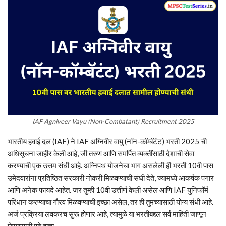
IAF Agniveer Vayu (Non-Combatant) Recruitment 2025
भारतीय हवाई दल (IAF) ने IAF अग्निवीर वायु (नॉन-कॉम्बॅटंट) भरती 2025 ची
अधिसूचना जाहीर केली आहे, जी तरुण आणि समर्पित व्यक्तींसाठी देशाची सेवा
करण्याची एक उत्तम संधी आहे. अग्निपथ योजनेचा भाग असलेली ही भरती 10वी पास
उमेदवारांना प्रतिष्ठित सरकारी नोकरी मिळवण्याची संधी देते, ज्यामध्ये आकर्षक पगार
आणि अनेक फायदे आहेत. जर तुम्ही 10वी उत्तीर्ण केली असेल आणि IAF युनिफॉर्म
परिधान करण्याचा गौरव मिळवण्याची इच्छा असेल, तर ही तुमच्यासाठी योग्य संधी आहे.
अर्ज प्रक्रिया लवकरच सुरू होणार आहे, त्यामुळे या भरतीबद्दल सर्व माहिती जाणून