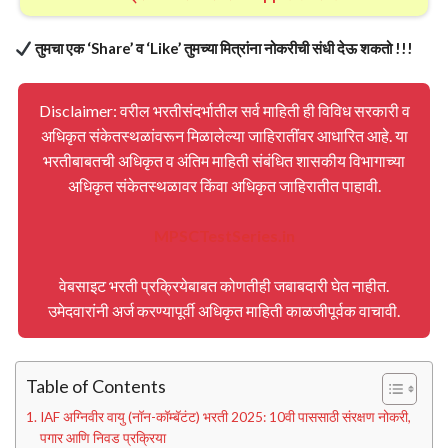
तुमचा एक ‘Share’ व ‘Like’ तुमच्या मित्रांना नोकरीची संधी देऊ शकतो !!!
Disclaimer: वरील भरतीसंदर्भातील सर्व माहिती ही विविध सरकारी व
अधिकृत संकेतस्थळांवरून मिळालेल्या जाहिरातींवर आधारित आहे. या
भरतीबाबतची अधिकृत व अंतिम माहिती संबंधित शासकीय विभागाच्या
अधिकृत संकेतस्थळावर किंवा अधिकृत जाहिरातीत पाहावी.
MPSCTestSeries.in
वेबसाइट भरती प्रक्रियेबाबत कोणतीही जबाबदारी घेत नाहीत.
उमेदवारांनी अर्ज करण्यापूर्वी अधिकृत माहिती काळजीपूर्वक वाचावी.
Table of Contents
IAF अग्निवीर वायु (नॉन-कॉम्बॅटंट) भरती 2025: 10वी पाससाठी संरक्षण नोकरी,
पगार आणि निवड प्रक्रिया