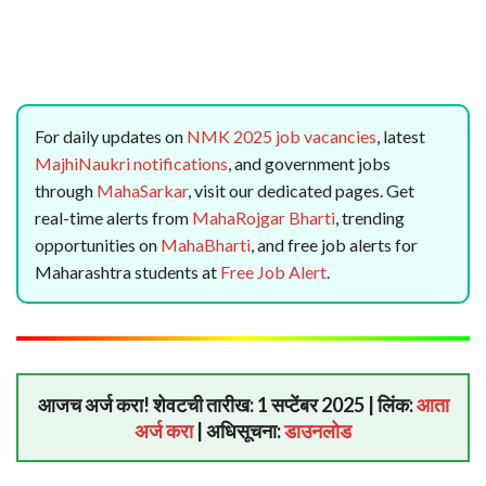
For daily updates on
NMK 2025 job vacancies
, latest
MajhiNaukri notifications
, and government jobs
through
MahaSarkar
, visit our dedicated pages. Get
real-time alerts from
MahaRojgar Bharti
, trending
opportunities on
MahaBharti
, and free job alerts for
Maharashtra students at
Free Job Alert
.
आजच अर्ज करा! शेवटची तारीख: 1 सप्टेंबर 2025 | लिंक:
आता
अर्ज करा
| अधिसूचना:
डाउनलोड