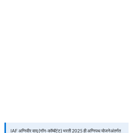
IAF अग्निवीर वायु (नॉन-कॉम्बॅटंट) भरती 2025 ही अग्निपथ योजनेअंतर्गत