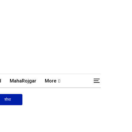
l
MahaRojgar
More