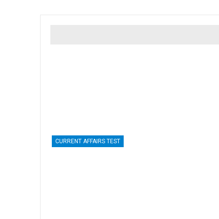
CURRENT AFFAIRS TEST
Free Current Affairs Test 29 April
2025
Free Current Affairs Test 29 April 2025
Last updated
Jun 22, 2025
By
Manish Kirde