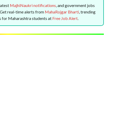
 latest
MajhiNaukri notifications
, and government jobs
. Get real-time alerts from
MahaRojgar Bharti
, trending
rts for Maharashtra students at
Free Job Alert
.