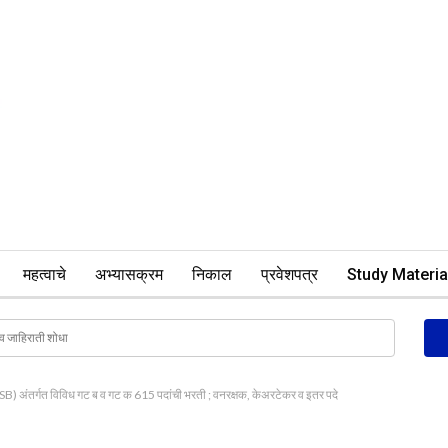
महत्वाचे
अभ्यासक्रम
निकाल
प्रवेशपत्र
Study Materia
B) अंतर्गत विविध गट ब व गट क 615 पदांची भरती ; वनरक्षक, केअरटेकर व इतर पदे