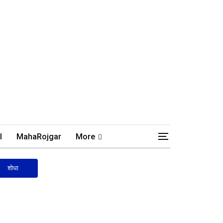
l
MahaRojgar
More