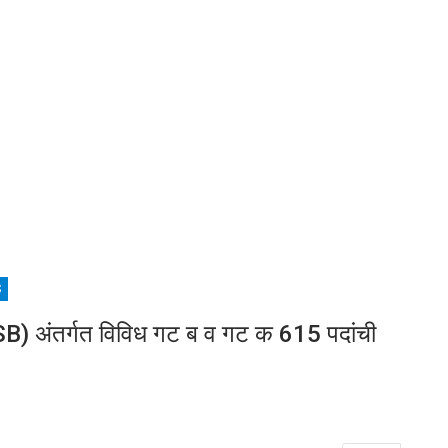
S
B) अंतर्गत विविध गट ब व गट क 615 पदांची