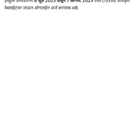
इच्छुक उमेदवारांनी
8 जुलै 2025 पासून 7 ऑगस्ट 2025
पर्यंत DSSSB अधिकृत
वेबसाईटवर जाऊन ऑनलाईन अर्ज करायचा आहे.