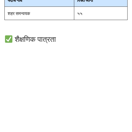
पदाचे नाव
रिक्त जागा
शहर समन्वयक
५५
शैक्षणिक पात्रता