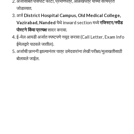
अर्जासोबत पासपोर्ट फोटो, प्रमाणपत्रे, ओळखपत्र यांच्या सत्यप्रत
जोडाव्यात.
अर्ज
District Hospital Campus, Old Medical College,
Vazirabad, Nanded
येथे inward section मध्ये
रजिस्टर/स्पीड
पोस्टने किंवा प्रत्यक्ष
सादर करावा.
ई-मेल आयडी अर्जात स्पष्टपणे नमूद करावा (Call Letter, Exam Info
ईमेलद्वारे पाठवले जातील).
अर्जाची छाननी झाल्यानंतर पात्र उमेदवारांना लेखी परीक्षा/मुलाखतीसाठी
बोलावले जाईल.