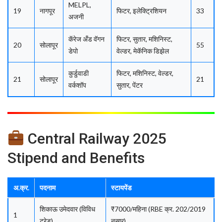
MELPL,
19
नागपूर
फिटर, इलेक्ट्रिशियन
33
अजनी
कॅरेज अँड वॅगन
फिटर, सुतार, मशिनिस्ट,
20
सोलापूर
55
डेपो
वेल्डर, मेकॅनिक डिझेल
कुर्डुवाडी
फिटर, मशिनिस्ट, वेल्डर,
21
सोलापूर
21
वर्कशॉप
सुतार, पेंटर
Central Railway 2025
Stipend and Benefits
अ.क्र.
पदनाम
स्टायपेंड
शिकाऊ उमेदवार (विविध
₹7000/महिना (RBE क्र. 202/2019
1
ट्रेड)
नुसार)