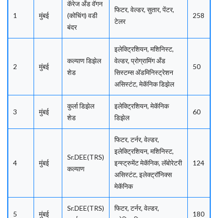
कॅरेज अँड वॅगन
फिटर, वेल्डर, सुतार, पेंटर,
1
मुंबई
(कोचिंग) वडी
258
टेलर
बंदर
इलेक्ट्रिशियन, मशिनिस्ट,
कल्याण डिझेल
वेल्डर, प्रोग्रामिंग अँड
2
मुंबई
50
शेड
सिस्टम्स अ‍ॅडमिनिस्ट्रेशन
असिस्टंट, मेकॅनिक डिझेल
कुर्ला डिझेल
इलेक्ट्रिशियन, मेकॅनिक
3
मुंबई
60
शेड
डिझेल
फिटर, टर्नर, वेल्डर,
इलेक्ट्रिशियन, मशिनिस्ट,
Sr.DEE(TRS)
4
मुंबई
इन्स्ट्रुमेंट मेकॅनिक, लॅबोरेटरी
124
कल्याण
असिस्टंट, इलेक्ट्रॉनिक्स
मेकॅनिक
Sr.DEE(TRS)
फिटर, टर्नर, वेल्डर,
5
मुंबई
180