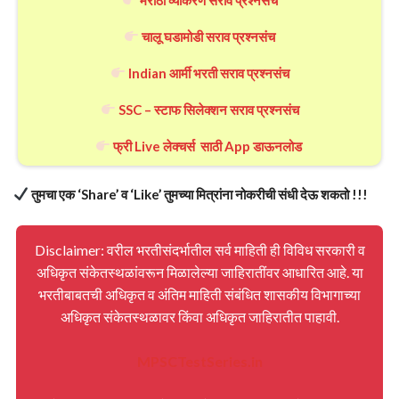
चालू घडामोडी सराव प्रश्नसंच
Indian आर्मी भरती सराव प्रश्नसंच
SSC – स्टाफ सिलेक्शन सराव प्रश्नसंच
फ्री Live लेक्चर्स साठी App डाऊनलोड
तुमचा एक ‘Share’ व ‘Like’ तुमच्या मित्रांना नोकरीची संधी देऊ शकतो !!!
Disclaimer: वरील भरतीसंदर्भातील सर्व माहिती ही विविध सरकारी व
अधिकृत संकेतस्थळांवरून मिळालेल्या जाहिरातींवर आधारित आहे. या
भरतीबाबतची अधिकृत व अंतिम माहिती संबंधित शासकीय विभागाच्या
अधिकृत संकेतस्थळावर किंवा अधिकृत जाहिरातीत पाहावी.
MPSCTestSeries.in