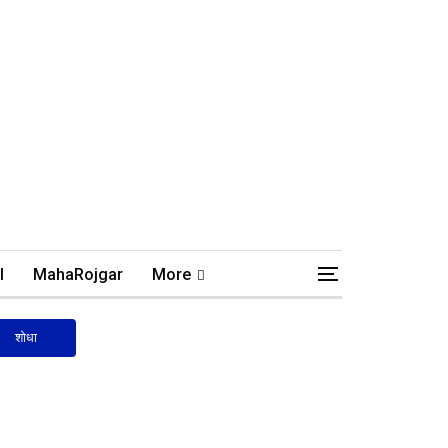
l
MahaRojgar
More