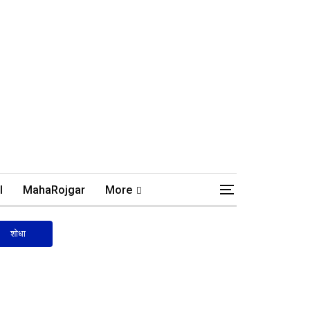
l
MahaRojgar
More