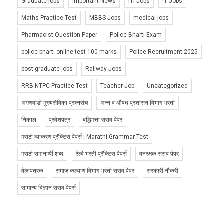
Graduate jobs
Important News
ITI Jobs
IT Jobs
Maths Practice Test
MBBS Jobs
medical jobs
Pharmacist Question Paper
Police Bharti Exam
police bharti online test 100 marks
Police Recruitment 2025
post graduate jobs
Railway Jobs
RRB NTPC Practice Test
Teacher Job
Uncategorized
अंगणवाडी मुख्यसेविका प्रश्नसंच
अन्न व औषध प्रशासन विभाग भरती
निकाल
प्रवेशपत्र
बुद्धिमत्ता सराव पेपर
मराठी व्याकरण प्रॅक्टिस पेपर्स | Marathi Grammar Test
मराठी समानार्थी शब्द
रेल्वे भरती प्रॅक्टिस पेपर्स
वनरक्षक सराव पेपर
वेळापत्रक
समाज कल्याण विभाग भरती सराव पेपर
सरकारी नौकरी
सामान्य विज्ञान सराव पेपर्स