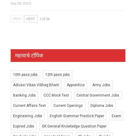
Sep 18, 2025
PREV
NEXT
1 of 26
महत्वाचे टॉपिक
10th pass jobs
12th pass jobs
Adivasi Vikas Vibhag Bharti
Apprentice
Army Jobs
Banking Jobs
CCC Mock Test
Central Government Jobs
Current Affairs Test
Current Openings
Diploma Jobs
Engineering Jobs
English Grammar Practice Paper
Exam
Expired Jobs
GK General Knowledge Question Paper