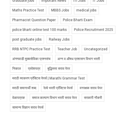
Graduate jobs
Important News
ITI Jobs
IT Jobs
Maths Practice Test
MBBS Jobs
medical jobs
Pharmacist Question Paper
Police Bharti Exam
police bharti online test 100 marks
Police Recruitment 2025
post graduate jobs
Railway Jobs
RRB NTPC Practice Test
Teacher Job
Uncategorized
अंगणवाडी मुख्यसेविका प्रश्नसंच
अन्न व औषध प्रशासन विभाग भरती
निकाल
प्रवेशपत्र
बुद्धिमत्ता सराव पेपर
मराठी व्याकरण प्रॅक्टिस पेपर्स | Marathi Grammar Test
मराठी समानार्थी शब्द
रेल्वे भरती प्रॅक्टिस पेपर्स
वनरक्षक सराव पेपर
वेळापत्रक
समाज कल्याण विभाग भरती सराव पेपर
सरकारी नौकरी
सामान्य विज्ञान सराव पेपर्स