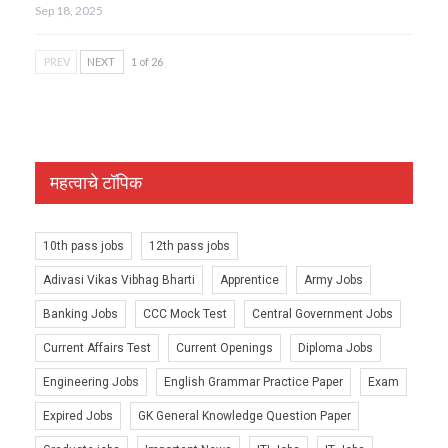
Sep 18, 2025
PREV
NEXT
1 of 26
महत्वाचे टॉपिक
10th pass jobs
12th pass jobs
Adivasi Vikas Vibhag Bharti
Apprentice
Army Jobs
Banking Jobs
CCC Mock Test
Central Government Jobs
Current Affairs Test
Current Openings
Diploma Jobs
Engineering Jobs
English Grammar Practice Paper
Exam
Expired Jobs
GK General Knowledge Question Paper