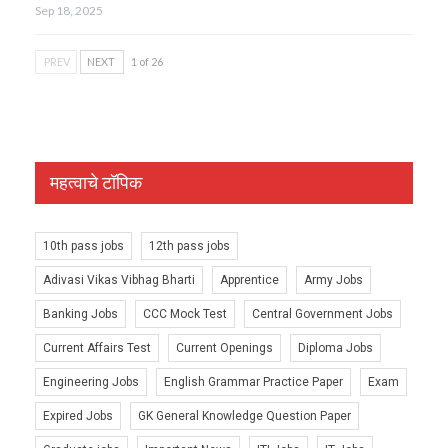
Sep 18, 2025
PREV
NEXT
1 of 26
महत्वाचे टॉपिक
10th pass jobs
12th pass jobs
Adivasi Vikas Vibhag Bharti
Apprentice
Army Jobs
Banking Jobs
CCC Mock Test
Central Government Jobs
Current Affairs Test
Current Openings
Diploma Jobs
Engineering Jobs
English Grammar Practice Paper
Exam
Expired Jobs
GK General Knowledge Question Paper