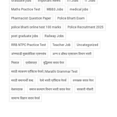
Graduate jobs
Important News
ITI Jobs
IT Jobs
Maths Practice Test
MBBS Jobs
medical jobs
Pharmacist Question Paper
Police Bharti Exam
police bharti online test 100 marks
Police Recruitment 2025
post graduate jobs
Railway Jobs
RRB NTPC Practice Test
Teacher Job
Uncategorized
अंगणवाडी मुख्यसेविका प्रश्नसंच
अन्न व औषध प्रशासन विभाग भरती
निकाल
प्रवेशपत्र
बुद्धिमत्ता सराव पेपर
मराठी व्याकरण प्रॅक्टिस पेपर्स | Marathi Grammar Test
मराठी समानार्थी शब्द
रेल्वे भरती प्रॅक्टिस पेपर्स
वनरक्षक सराव पेपर
वेळापत्रक
समाज कल्याण विभाग भरती सराव पेपर
सरकारी नौकरी
सामान्य विज्ञान सराव पेपर्स