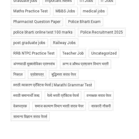
Graduate jobs
Important News
ITI Jobs
IT Jobs
Maths Practice Test
MBBS Jobs
medical jobs
Pharmacist Question Paper
Police Bharti Exam
police bharti online test 100 marks
Police Recruitment 2025
post graduate jobs
Railway Jobs
RRB NTPC Practice Test
Teacher Job
Uncategorized
अंगणवाडी मुख्यसेविका प्रश्नसंच
अन्न व औषध प्रशासन विभाग भरती
निकाल
प्रवेशपत्र
बुद्धिमत्ता सराव पेपर
मराठी व्याकरण प्रॅक्टिस पेपर्स | Marathi Grammar Test
मराठी समानार्थी शब्द
रेल्वे भरती प्रॅक्टिस पेपर्स
वनरक्षक सराव पेपर
वेळापत्रक
समाज कल्याण विभाग भरती सराव पेपर
सरकारी नौकरी
सामान्य विज्ञान सराव पेपर्स