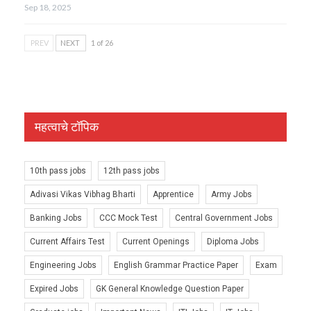
Sep 18, 2025
PREV
NEXT
1 of 26
महत्वाचे टॉपिक
10th pass jobs
12th pass jobs
Adivasi Vikas Vibhag Bharti
Apprentice
Army Jobs
Banking Jobs
CCC Mock Test
Central Government Jobs
Current Affairs Test
Current Openings
Diploma Jobs
Engineering Jobs
English Grammar Practice Paper
Exam
Expired Jobs
GK General Knowledge Question Paper