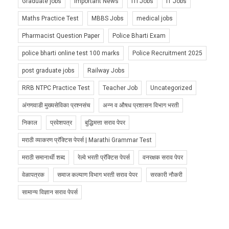
Graduate jobs
Important News
ITI Jobs
IT Jobs
Maths Practice Test
MBBS Jobs
medical jobs
Pharmacist Question Paper
Police Bharti Exam
police bharti online test 100 marks
Police Recruitment 2025
post graduate jobs
Railway Jobs
RRB NTPC Practice Test
Teacher Job
Uncategorized
अंगणवाडी मुख्यसेविका प्रश्नसंच
अन्न व औषध प्रशासन विभाग भरती
निकाल
प्रवेशपत्र
बुद्धिमत्ता सराव पेपर
मराठी व्याकरण प्रॅक्टिस पेपर्स | Marathi Grammar Test
मराठी समानार्थी शब्द
रेल्वे भरती प्रॅक्टिस पेपर्स
वनरक्षक सराव पेपर
वेळापत्रक
समाज कल्याण विभाग भरती सराव पेपर
सरकारी नौकरी
सामान्य विज्ञान सराव पेपर्स