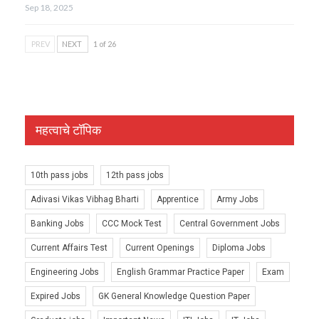
Sep 18, 2025
PREV
NEXT
1 of 26
महत्वाचे टॉपिक
10th pass jobs
12th pass jobs
Adivasi Vikas Vibhag Bharti
Apprentice
Army Jobs
Banking Jobs
CCC Mock Test
Central Government Jobs
Current Affairs Test
Current Openings
Diploma Jobs
Engineering Jobs
English Grammar Practice Paper
Exam
Expired Jobs
GK General Knowledge Question Paper