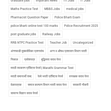
Graduate jobs
Important News
ITI Jobs
IT Jobs
Maths Practice Test
MBBS Jobs
medical jobs
Pharmacist Question Paper
Police Bharti Exam
police bharti online test 100 marks
Police Recruitment 2025
post graduate jobs
Railway Jobs
RRB NTPC Practice Test
Teacher Job
Uncategorized
अंगणवाडी मुख्यसेविका प्रश्नसंच
अन्न व औषध प्रशासन विभाग भरती
निकाल
प्रवेशपत्र
बुद्धिमत्ता सराव पेपर
मराठी व्याकरण प्रॅक्टिस पेपर्स | Marathi Grammar Test
मराठी समानार्थी शब्द
रेल्वे भरती प्रॅक्टिस पेपर्स
वनरक्षक सराव पेपर
वेळापत्रक
समाज कल्याण विभाग भरती सराव पेपर
सरकारी नौकरी
सामान्य विज्ञान सराव पेपर्स