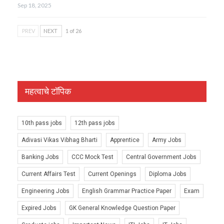
Sep 18, 2025
PREV
NEXT
1 of 26
महत्वाचे टॉपिक
10th pass jobs
12th pass jobs
Adivasi Vikas Vibhag Bharti
Apprentice
Army Jobs
Banking Jobs
CCC Mock Test
Central Government Jobs
Current Affairs Test
Current Openings
Diploma Jobs
Engineering Jobs
English Grammar Practice Paper
Exam
Expired Jobs
GK General Knowledge Question Paper