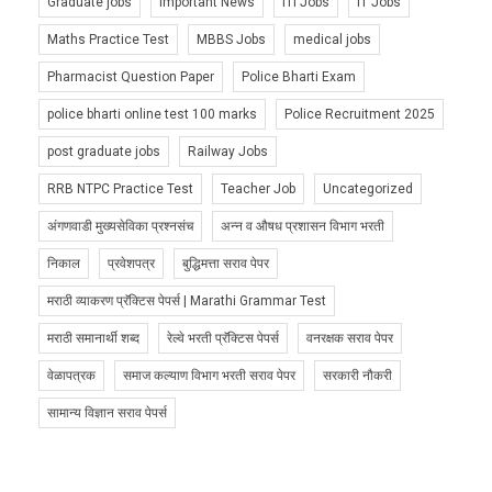
Graduate jobs
Important News
ITI Jobs
IT Jobs
Maths Practice Test
MBBS Jobs
medical jobs
Pharmacist Question Paper
Police Bharti Exam
police bharti online test 100 marks
Police Recruitment 2025
post graduate jobs
Railway Jobs
RRB NTPC Practice Test
Teacher Job
Uncategorized
अंगणवाडी मुख्यसेविका प्रश्नसंच
अन्न व औषध प्रशासन विभाग भरती
निकाल
प्रवेशपत्र
बुद्धिमत्ता सराव पेपर
मराठी व्याकरण प्रॅक्टिस पेपर्स | Marathi Grammar Test
मराठी समानार्थी शब्द
रेल्वे भरती प्रॅक्टिस पेपर्स
वनरक्षक सराव पेपर
वेळापत्रक
समाज कल्याण विभाग भरती सराव पेपर
सरकारी नौकरी
सामान्य विज्ञान सराव पेपर्स