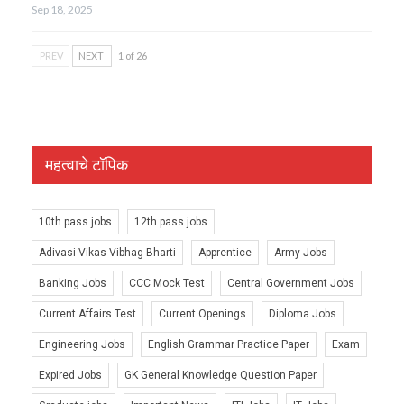
Sep 18, 2025
PREV
NEXT
1 of 26
महत्वाचे टॉपिक
10th pass jobs
12th pass jobs
Adivasi Vikas Vibhag Bharti
Apprentice
Army Jobs
Banking Jobs
CCC Mock Test
Central Government Jobs
Current Affairs Test
Current Openings
Diploma Jobs
Engineering Jobs
English Grammar Practice Paper
Exam
Expired Jobs
GK General Knowledge Question Paper