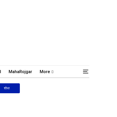
l
MahaRojgar
More