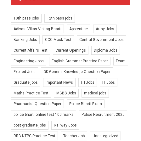
10th pass jobs
12th pass jobs
Adivasi Vikas Vibhag Bharti
Apprentice
Army Jobs
Banking Jobs
CCC Mock Test
Central Government Jobs
Current Affairs Test
Current Openings
Diploma Jobs
Engineering Jobs
English Grammar Practice Paper
Exam
Expired Jobs
GK General Knowledge Question Paper
Graduate jobs
Important News
ITI Jobs
IT Jobs
Maths Practice Test
MBBS Jobs
medical jobs
Pharmacist Question Paper
Police Bharti Exam
police bharti online test 100 marks
Police Recruitment 2025
post graduate jobs
Railway Jobs
RRB NTPC Practice Test
Teacher Job
Uncategorized